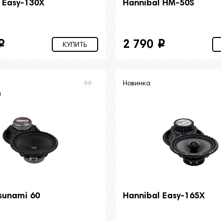
 Easy-130X
Hannibal HM-50S
2 790
i
i
КУПИТЬ
Новинка
й
sunami 60
Hannibal Easy-165X