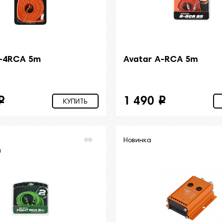
B-4RCA 5m
Avatar A-RCA 5m
1 490
i
i
КУПИТЬ
Новинка
й