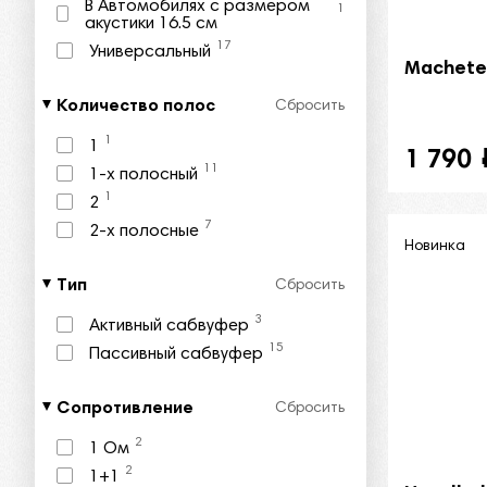
В Автомобилях с размером
1
акустики 16.5 см
17
Универсальный
Machete
Количество полос
Сбросить
1
1
1 790
11
1-х полосный
1
2
7
2-х полосные
Новинка
Тип
Сбросить
3
Активный сабвуфер
15
Пассивный сабвуфер
Сопротивление
Сбросить
2
1 Ом
2
1+1