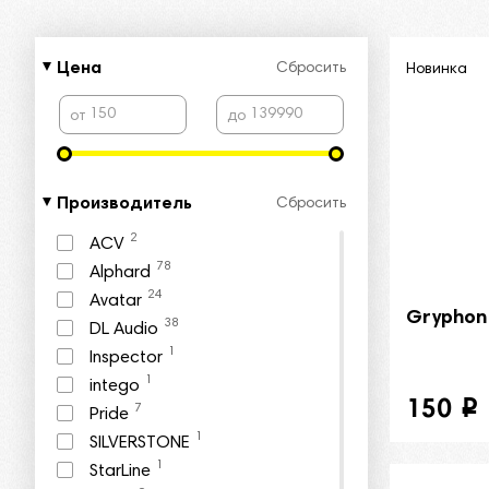
Цена
Сбросить
Новинка
от
до
Производитель
Сбросить
2
ACV
78
Alphard
24
Avatar
Gryphon
38
DL Audio
1
Inspector
1
intego
150
i
7
Pride
1
SILVERSTONE
1
StarLine