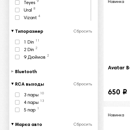
9
Новинка
Teyes
8
Ural
4
Vizant
Типоразмер
Сбросить
11
1 Din
2
2 Din
2
9 Дюймов
Avatar 
Bluetooth
RCA выходы
Сбросить
650
i
10
3 пары
13
4 пары
1
5 пар
Новинка
Марка авто
Сбросить