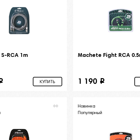
l S-RCA 1m
Machete Fight RCA 0.
1 190
i
i
КУПИТЬ
Новинка
й
Популярный