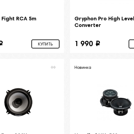
 Fight RCA 5m
Gryphon Pro High Leve
Converter
1 990
i
i
КУПИТЬ
Новинка