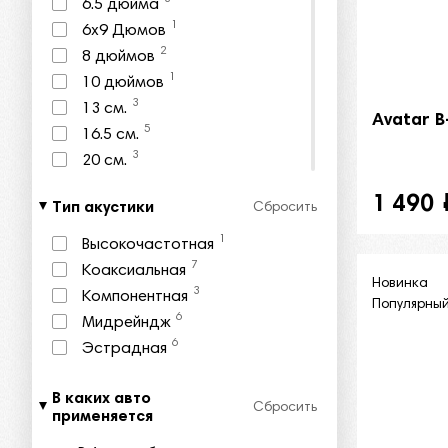
6.5 дюйма
1
6x9 Дюмов
2
8 дюймов
1
10 дюймов
3
13 см.
Avatar 
5
16.5 см.
3
20 см.
1 490
Тип акустики
Сбросить
1
Высокочастотная
7
Коаксиальная
Новинка
3
Компонентная
Популярны
6
Мидрейндж
6
Эстрадная
В каких авто
Сбросить
применяется