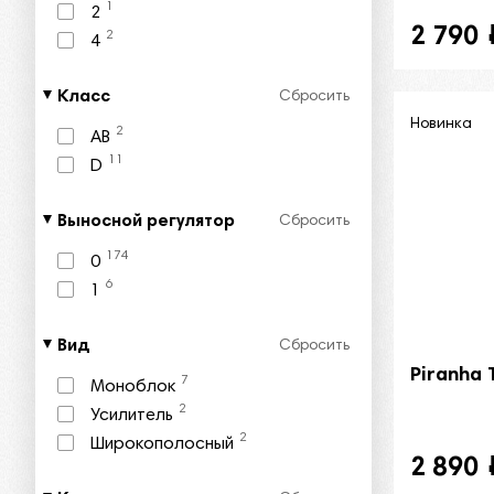
1
2
2 790
2
4
Класс
Сбросить
Новинка
2
AB
11
D
Выносной регулятор
Сбросить
174
0
6
1
Вид
Сбросить
Piranha
7
Моноблок
2
Усилитель
2
Широкополосный
2 890