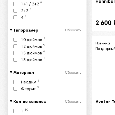
Hannibal
9
1+1 / 2+2
3
2+2
4
4
2 600
Типоразмер
Сбросить
2
10 дюймов
Новинка
9
12 дюймов
Популярны
9
15 дюймов
1
18 дюймов
Материал
Сбросить
1
Неодим
5
Феррит
Кол-во каналов
Avatar T
Сбросить
10
1