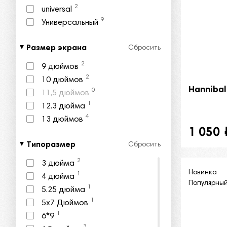
2
universal
9
Универсальный
Размер экрана
Сбросить
2
9 дюймов
2
10 дюймов
Hanniba
0
11,5 дюймов
1
12.3 дюйма
4
13 дюймов
1 050
Типоразмер
Сбросить
2
3 дюйма
Новинка
1
4 дюйма
Популярны
1
5.25 дюйма
1
5x7 Дюймов
1
6*9
3