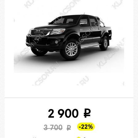
2 900
i
-22%
3 700
i