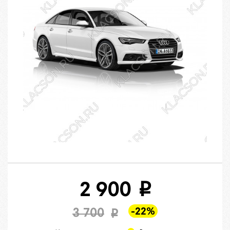
2 900
i
-22%
3 700
i