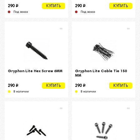
i
i
290
290
КУПИТЬ
КУПИТЬ
Под заказ
Под заказ
Gryphon Lite Hex Screw 6MM
Gryphon Lite Cable Tie 150
MM
i
i
290
290
КУПИТЬ
КУПИТЬ
В наличии
В наличии