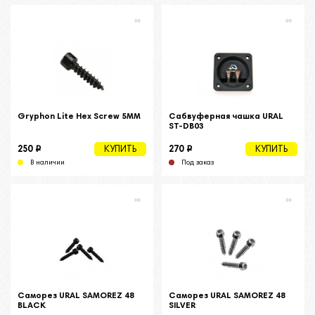
Gryphon Lite Hex Screw 5MM
Сабвуферная чашка URAL
ST-DB03
i
i
250
270
КУПИТЬ
КУПИТЬ
В наличии
Под заказ
Саморез URAL SAMOREZ 48
Саморез URAL SAMOREZ 48
BLACK
SILVER