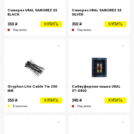
Саморез URAL SAMOREZ 55
Саморез URAL SAMOREZ 55
BLACK
SILVER
i
i
350
350
КУПИТЬ
КУПИТЬ
Под заказ
Под заказ
Gryphon Lite Cable Tie 200
Сабвуферная чашка URAL
MM
ST-DB02
i
i
350
390
КУПИТЬ
КУПИТЬ
В наличии
Под заказ