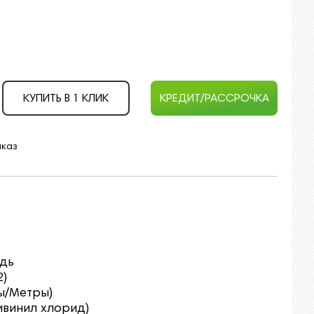
КУПИТЬ В 1 КЛИК
КРЕДИТ/РАССРОЧКА
аказ
едь
2)
ты/Метры)
ливинил хлорид)