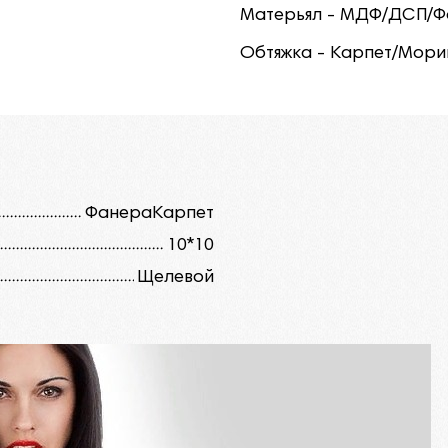
Матерьял - МДФ/ДСП/Ф
Обтяжка - Карпет/Мори
Фанера
Карпет
10*10
Щелевой