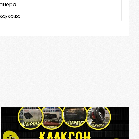
анера.
ка/кожа