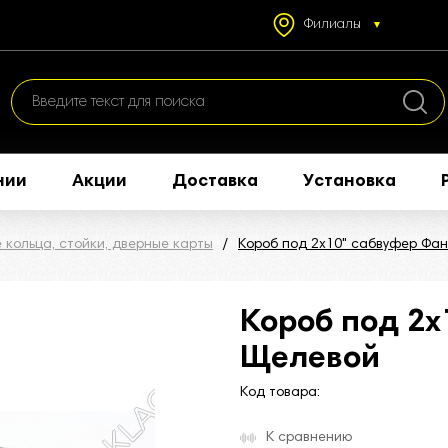
Филиалы
нии
Акции
Доставка
Установка
 кольца, стойки, дверные карты
Короб под 2х10" сабвуфер Фа
Короб под 2х
Щелевой
Код товара:
К сравнению