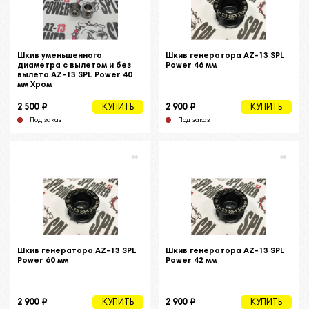
Шкив уменьшенного
Шкив генератора AZ-13 SPL
диаметра c вылетом и без
Power 46 мм
вылета AZ-13 SPL Power 40
мм Хром
i
i
2 500
2 900
КУПИТЬ
КУПИТЬ
Под заказ
Под заказ
Шкив генератора AZ-13 SPL
Шкив генератора AZ-13 SPL
Power 60 мм
Power 42 мм
i
i
2 900
2 900
КУПИТЬ
КУПИТЬ