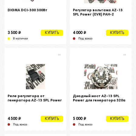
DIGMA DCI-300 300Вт
Регулятор вольтажа AZ-13
SPL Power (EVR) РАН-2
i
i
3 500
4 000
КУПИТЬ
КУПИТЬ
В наличии
Под заказ
Реле регулятора от
Диодный мост AZ-13 SPL
генератора AZ-13 SPL Power
Power для генератора 320а
i
i
4 500
5 000
КУПИТЬ
КУПИТЬ
Под заказ
Под заказ