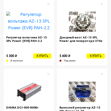
Регулятор вольтажа AZ-13
Диодный мост AZ-13 SPL
SPL Power (EVR) РАН-2.2
Power для генератора 370а
i
i
5 300
5 600
КУПИТЬ
КУПИТЬ
В наличии
Под заказ
DIGMA DCI-800 800Вт
Выносной регулятор AZ-13