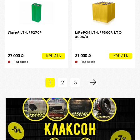
Литий LT-LFP270P
LiFePO4 LT-LFP300P, LTO
300А/ч
i
i
27 000
31 000
КУПИТЬ
КУПИТЬ
Под заказ
Под заказ
1
2
3