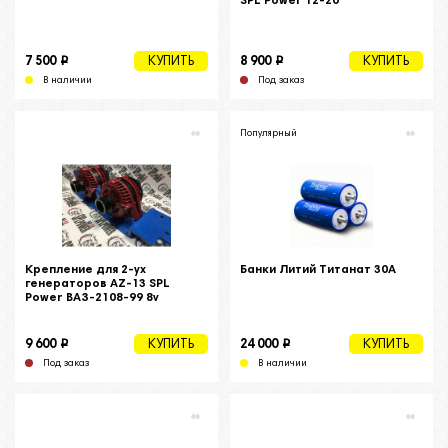
SPL Power 12-20
i
i
7 500
8 900
КУПИТЬ
КУПИТЬ
В наличии
Под заказ
Популярный
Крепление для 2-ух
Банки Литий Титанат 30А
генераторов AZ-13 SPL
Power ВАЗ-2108-99 8v
i
i
9 600
24 000
КУПИТЬ
КУПИТЬ
Под заказ
В наличии