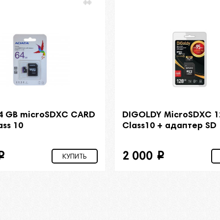
4 GB microSDXC CARD
DIGOLDY MicroSDXC 
ass 10
Class10 + адаптер SD
2 000
i
i
КУПИТЬ