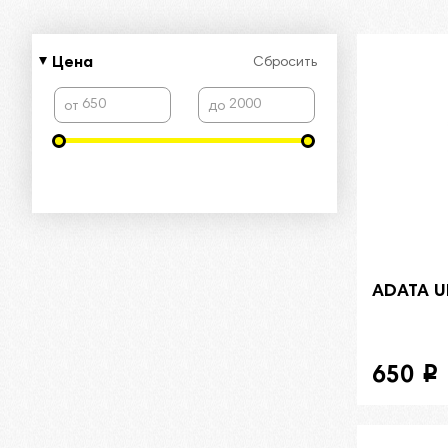
Цена
Сбросить
от
до
ADATA UH
650
i