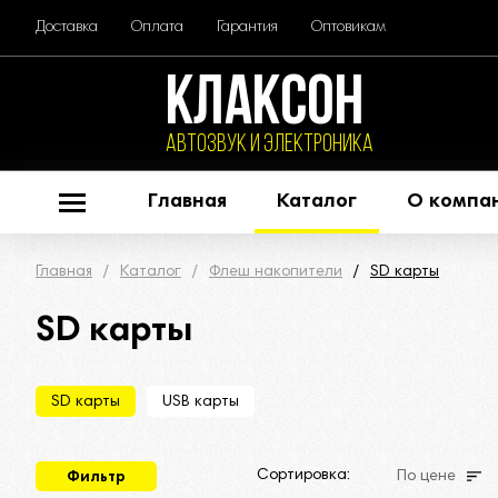
Доставка
Оплата
Гарантия
Оптовикам
КЛАКСОН
АВТОЗВУК и ЭЛЕКТРОНИКА
Главная
Каталог
О компа
Главная
Каталог
Флеш накопители
SD карты
SD карты
SD карты
USB карты
Сортировка:
По цене
Фильтр