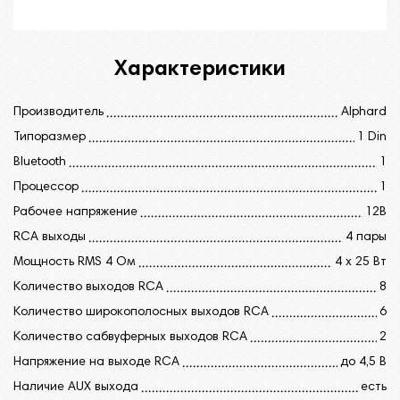
Поддерживаемые форматы
воспроизведения <p>MP3, WMA, AAC, FLAC,
Характеристики
WAV</p>
Наличие возможности обучения кнопок на
Производитель
Alphard
руле (SWC) Нет
Типоразмер
1 Din
Поддержка Hands-Free Да
Bluetooth
1
Процессор
Рабочее напряжение 10-17
1
Рабочее напряжение
12В
Размеры (ДхШхВ) 188,0x58,0x138,0 мм
RCA выходы
4 пары
АУДИО
Мощность RMS 4 Ом
4 x 25 Вт
Количество выходов RCA
8
Количество выходов RCA 8
Количество широкополосных выходов RCA
6
Количество широкополосных выходов
Количество сабвуферных выходов RCA
2
RCA 6
Напряжение на выходе RCA
до 4,5 В
Количество сабвуферных выходов RCA 2
Наличие AUX выхода
есть