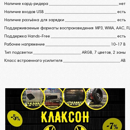
Напряжение на выходах RCA до 4,5
Наличие кард-ридера
нет
Наличие входов USB
есть
Диапазон частот широкополосных
Наличие разъёма для зарядки
есть
каналов 20-20000
Поддерживаемые форматы воспроизведения
MP3, WMA, AAC, F
Диапазон частот сабвуферных выходов
Поддержка Hands-Free
есть
RCA 20-800
Рабочее напряжение
10-17 В
Класс встроенного усилителя AB
Тип подсветки
ARGB, 7 цветов, 2 зоны
Соотношение сигнал/шум ≥ 80 дБ
Класс встроенного усилителя
AB
Минимальная допустимая нагрузка на
канал 4 Ом
КРОССОВЕР
ВРЕМЕННЫЕ ЗАДЕРЖКИ
Шаг регулировки временных задержек
0,1 мс
ПОДКЛЮЧЕНИЕ