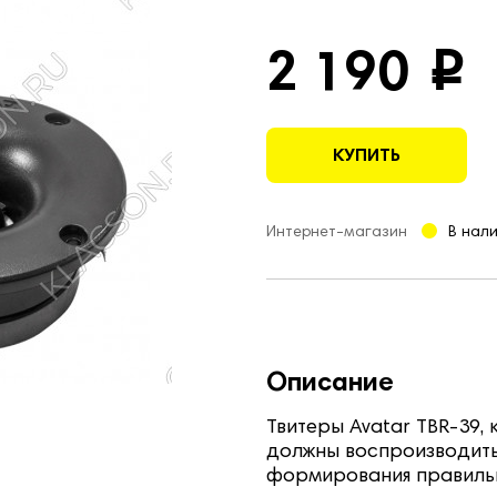
2 190
i
КУПИТЬ
Интернет-магазин
В нал
Описание
Твитеры Avatar TBR-39​,
должны воспроизводить
формирования правильн