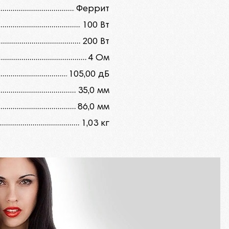
Феррит
100 Вт
200 Вт
4 Ом
105,00 дБ
35,0 мм
86,0 мм
1,03 кг