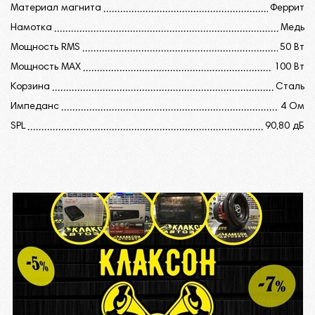
Материал магнита
Феррит
Намотка
Медь
Мощность RMS
50 Вт
Мощность MAX
100 Вт
Корзина
Сталь
Импеданс
4 Ом
SPL
90,80 дБ